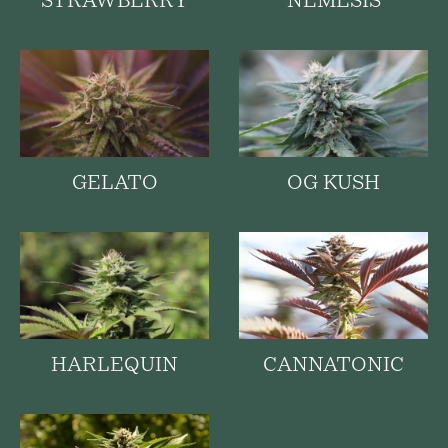
STRAWBERRY
NÉMÉSIS
GELATO
OG KUSH
HARLEQUIN
CANNATONIC